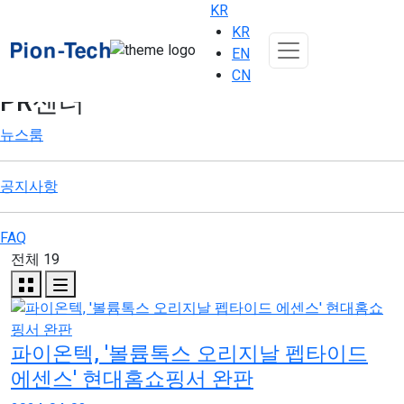
KR
KR
EN
CN
PR센터
뉴스룸
공지사항
FAQ
전체 19
파이온텍, '볼륨톡스 오리지날 펩타이드
에센스' 현대홈쇼핑서 완판