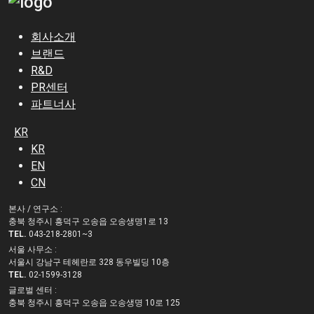
회사소개
브랜드
R&D
PR센터
파트너사
KR
KR
EN
CN
본사 / 연구소 :
충북 청주시 흥덕구 오송읍 오송생명1로 13
TEL.
043-218-2801~3
서울 사무소 :
서울시 강남구 테헤란로 328 동우빌딩 10층
TEL.
02-1599-3128
글로벌 센터 :
충북 청주시 흥덕구 오송읍 오송생명 10로 125