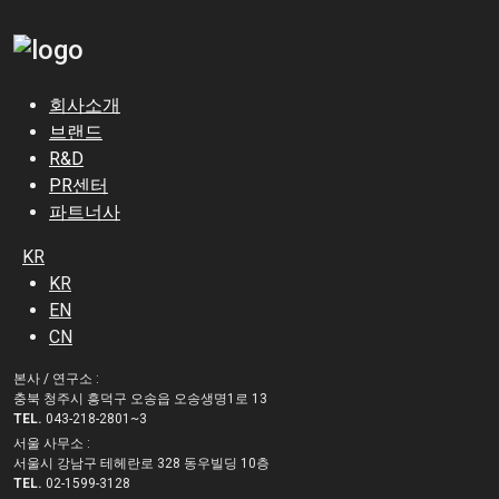
회사소개
브랜드
R&D
PR센터
파트너사
KR
KR
EN
CN
본사 / 연구소 :
충북 청주시 흥덕구 오송읍 오송생명1로 13
TEL.
043-218-2801~3
서울 사무소 :
서울시 강남구 테헤란로 328 동우빌딩 10층
TEL.
02-1599-3128