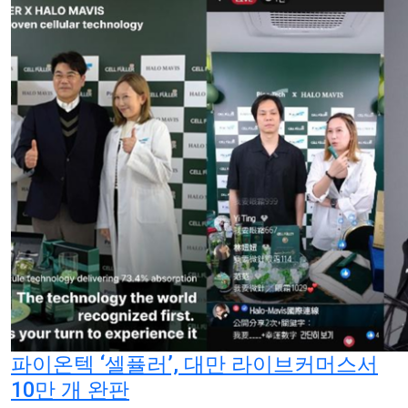
파이온텍 ‘셀퓰러’, 대만 라이브커머스서
10만 개 완판